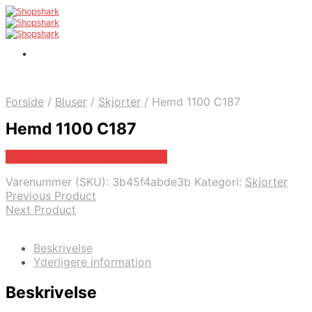
Forside
/
Bluser
/
Skjorter
/
Hemd 1100 C187
Hemd 1100 C187
Bedste pris hos Dintojmand.dk
Varenummer (SKU):
3b45f4abde3b
Kategori:
Skjorter
Previous Product
Next Product
Beskrivelse
Yderligere information
Beskrivelse