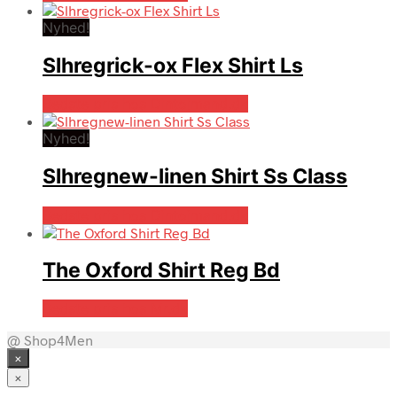
Nyhed!
Slhregrick-ox Flex Shirt Ls
Bedste pris hos Dintojmand.dk
Nyhed!
Slhregnew-linen Shirt Ss Class
Bedste pris hos Dintojmand.dk
The Oxford Shirt Reg Bd
Bedste pris hos Mr.dk
@ Shop4Men
×
×