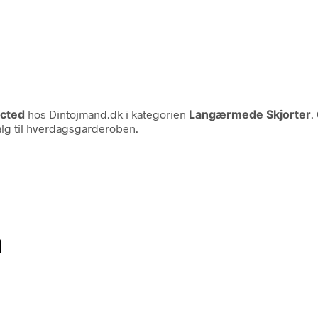
ected
hos Dintojmand.dk i kategorien
Langærmede Skjorter
.
 valg til hverdagsgarderoben.
n