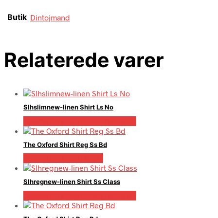
Butik
Dintojmand
Relaterede varer
Slhslimnew-linen Shirt Ls No
Bedste pris hos Dintojmand.dk
The Oxford Shirt Reg Ss Bd
Bedste pris hos Mr.dk
Slhregnew-linen Shirt Ss Class
Bedste pris hos Dintojmand.dk