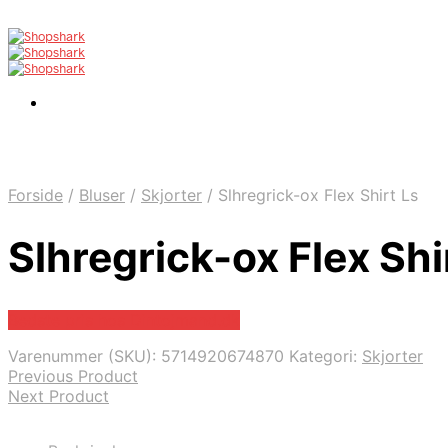
Forside
/
Bluser
/
Skjorter
/
Slhregrick-ox Flex Shirt Ls
Slhregrick-ox Flex Shi
Bedste pris hos Dintojmand.dk
Varenummer (SKU):
5714920674870
Kategori:
Skjorter
Previous Product
Next Product