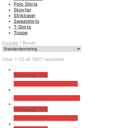
Polo Shirts
Skjorter
Striktrøjer
Sweatshirts
T-Shirts
Toppe
Forside
/
Bluser
Viser 1–25 af 7657 resultater
På Udsalg! 30%
På Udsalg hos Dintojmand.dk
Bedste pris hos Dintojmand.dk
På Udsalg! 30%
På Udsalg hos Dintojmand.dk