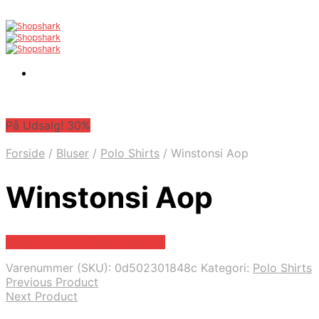
På Udsalg! 30%
Forside
/
Bluser
/
Polo Shirts
/
Winstonsi Aop
Winstonsi Aop
På Udsalg hos Dintojmand.dk
Varenummer (SKU):
0d502301848c
Kategori:
Polo Shirts
Previous Product
Next Product