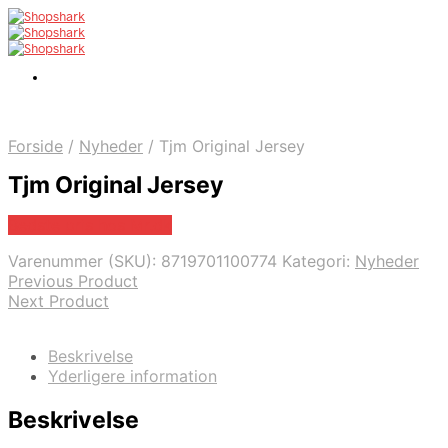
Forside
/
Nyheder
/
Tjm Original Jersey
Tjm Original Jersey
Bedste pris hos Mr.dk
Varenummer (SKU):
8719701100774
Kategori:
Nyheder
Previous Product
Next Product
Beskrivelse
Yderligere information
Beskrivelse