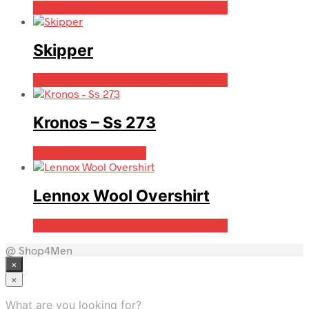
Bedste pris hos Bygarmentmakers.dk
Skipper
Bedste pris hos Bygarmentmakers.dk
Kronos – Ss 273
Bedste pris hos Mr.dk
Lennox Wool Overshirt
Bedste pris hos Bygarmentmakers.dk
@ Shop4Men
×
×
What are you looking for?