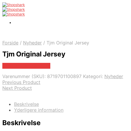
Forside
/
Nyheder
/
Tjm Original Jersey
Tjm Original Jersey
Bedste pris hos Mr.dk
Varenummer (SKU):
8719701100897
Kategori:
Nyheder
Previous Product
Next Product
Beskrivelse
Yderligere information
Beskrivelse