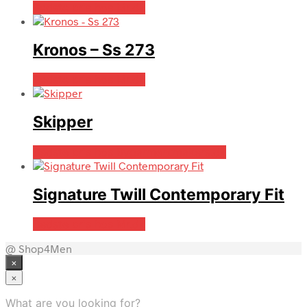
Bedste pris hos Mr.dk
Kronos – Ss 273
Bedste pris hos Mr.dk
Skipper
Bedste pris hos Bygarmentmakers.dk
Signature Twill Contemporary Fit
Bedste pris hos Mr.dk
@ Shop4Men
×
×
What are you looking for?