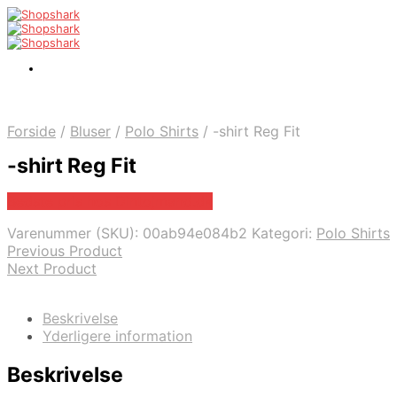
Forside
/
Bluser
/
Polo Shirts
/
-shirt Reg Fit
-shirt Reg Fit
Bedste pris hos Dintojmand.dk
Varenummer (SKU):
00ab94e084b2
Kategori:
Polo Shirts
Previous Product
Next Product
Beskrivelse
Yderligere information
Beskrivelse