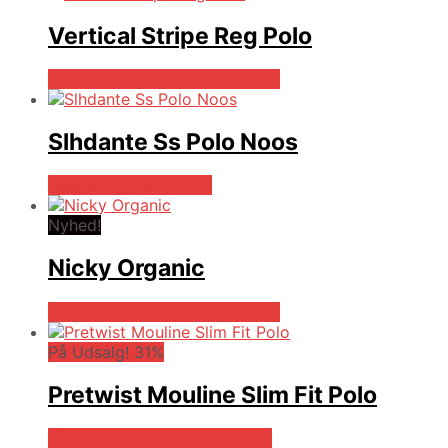
Vertical Stripe Reg Polo
Bedste pris hos Dintojmand.dk
Slhdante Ss Polo Noos
Bedste pris hos Mr.dk
Nyhed!
Nicky Organic
Bedste pris hos Dintojmand.dk
På Udsalg! 31%
Pretwist Mouline Slim Fit Polo
På Udsalg hos Dintojmand.dk