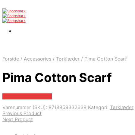
Forside
/
Accessories
/
Tørklæder
/
Pima Cotton Scarf
Pima Cotton Scarf
Bedste pris hos Mr.dk
Varenummer (SKU):
8719859332638
Kategori:
Tørklæder
Previous Product
Next Product