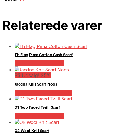
Relaterede varer
Th Flag Pima Cotton Cash Scarf
Bedste pris hos Mr.dk
På Udsalg! 25%
Jacdna Knit Scarf Noos
På Udsalg hos Hrravn.dk
D1 Two Faced Twill Scarf
Bedste pris hos Mr.dk
O2 Wool Knit Scarf