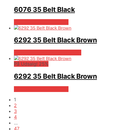
6076 35 Belt Black
På Udsalg hos Hrravn.dk
6292 35 Belt Black Brown
Bedste pris hos Dintojmand.dk
På Udsalg! 25%
6292 35 Belt Black Brown
På Udsalg hos Hrravn.dk
1
2
3
4
…
47