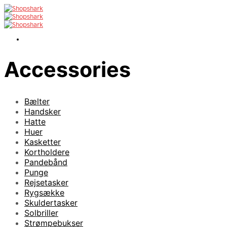
Accessories
Bælter
Handsker
Hatte
Huer
Kasketter
Kortholdere
Pandebånd
Punge
Rejsetasker
Rygsække
Skuldertasker
Solbriller
Strømpebukser