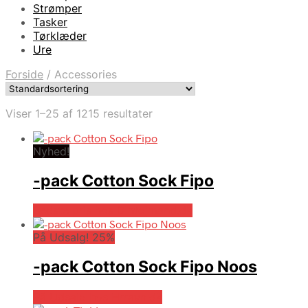
Strømper
Tasker
Tørklæder
Ure
Forside
/
Accessories
Viser 1–25 af 1215 resultater
Nyhed!
-pack Cotton Sock Fipo
Bedste pris hos Dintojmand.dk
På Udsalg! 25%
-pack Cotton Sock Fipo Noos
På Udsalg hos Hrravn.dk