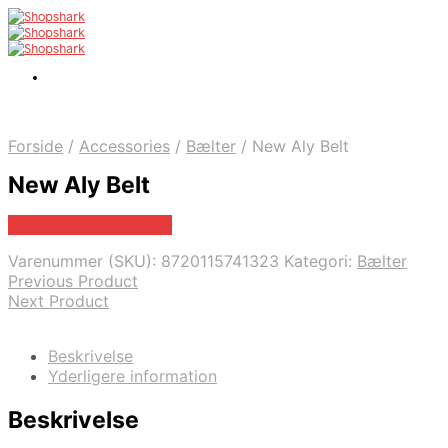
Forside
/
Accessories
/
Bælter
/
New Aly Belt
New Aly Belt
Bedste pris hos Mr.dk
Varenummer (SKU):
8720115741323
Kategori:
Bælter
Previous Product
Next Product
Beskrivelse
Yderligere information
Beskrivelse