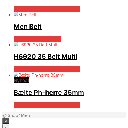
Bedste pris hos Dintojmand.dk
Men Belt
Bedste pris hos Mr.dk
H6920 35 Belt Multi
Bedste pris hos Dintojmand.dk
Nyhed!
Bælte Ph-herre 35mm
Bedste pris hos Dintojmand.dk
@ Shop4Men
×
×