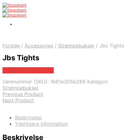
Forside
/
Accessories
/
Strømpebukser
/
Jbs Tights
Jbs Tights
Bedste pris hos Mr.dk
Varenummer (SKU):
1b61e305b266
Kategori:
Strømpebukser
Previous Product
Next Product
Beskrivelse
Yderligere information
Beskrivelse