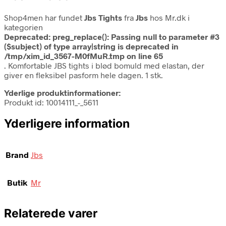
Shop4men har fundet
Jbs Tights
fra
Jbs
hos Mr.dk i
kategorien
Deprecated
: preg_replace(): Passing null to parameter #3
($subject) of type array|string is deprecated in
/tmp/xim_id_3567-M0fMuR.tmp
on line
65
. Komfortable JBS tights i blød bomuld med elastan, der
giver en fleksibel pasform hele dagen. 1 stk.
Yderlige produktinformationer:
Produkt id: 10014111_-_5611
Yderligere information
Brand
Jbs
Butik
Mr
Relaterede varer