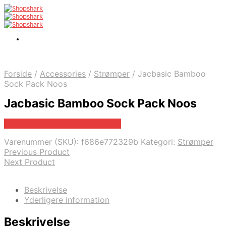
Forside
/
Accessories
/
Strømper
/
Jacbasic Bamboo
Sock Pack Noos
Jacbasic Bamboo Sock Pack Noos
Bedste pris hos Dintojmand.dk
Varenummer (SKU):
f686e772329b
Kategori:
Strømper
Previous Product
Next Product
Beskrivelse
Yderligere information
Beskrivelse