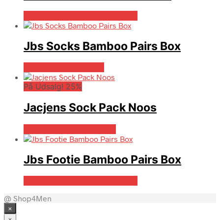
Bedste pris hos Dintojmand.dk
Jbs Socks Bamboo Pairs Box
Bedste pris hos Mr.dk
På Udsalg! 25%
Jacjens Sock Pack Noos
På Udsalg hos Hrravn.dk
Jbs Footie Bamboo Pairs Box
Bedste pris hos Dintojmand.dk
@ Shop4Men
×
×