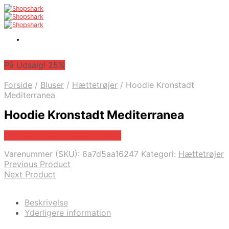
På Udsalg! 25%
Forside
/
Bluser
/
Hættetrøjer
/
Hoodie Kronstadt
Mediterranea
Hoodie Kronstadt Mediterranea
På Udsalg hos Hiddentrend.se
Varenummer (SKU):
6a7d5aa16247
Kategori:
Hættetrøjer
Previous Product
Next Product
Beskrivelse
Yderligere information