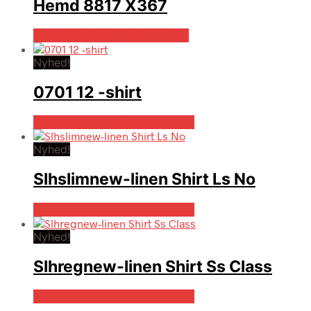
Hemd 8817 X367
På Udsalg hos Dintojmand.dk
Nyhed!
0701 12 -shirt
Bedste pris hos Dintojmand.dk
Nyhed!
Slhslimnew-linen Shirt Ls No
Bedste pris hos Dintojmand.dk
Nyhed!
Slhregnew-linen Shirt Ss Class
Bedste pris hos Dintojmand.dk