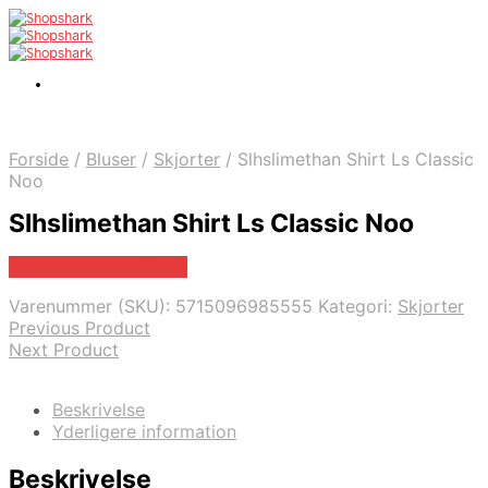
Forside
/
Bluser
/
Skjorter
/
Slhslimethan Shirt Ls Classic
Noo
Slhslimethan Shirt Ls Classic Noo
Bedste pris hos Mr.dk
Varenummer (SKU):
5715096985555
Kategori:
Skjorter
Previous Product
Next Product
Beskrivelse
Yderligere information
Beskrivelse