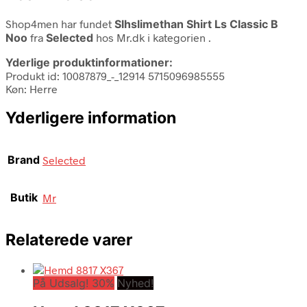
Shop4men har fundet
Slhslimethan Shirt Ls Classic B
Noo
fra
Selected
hos Mr.dk i kategorien
.
Yderlige produktinformationer:
Produkt id: 10087879_-_12914 5715096985555
Køn: Herre
Yderligere information
Brand
Selected
Butik
Mr
Relaterede varer
På Udsalg! 30%
Nyhed!