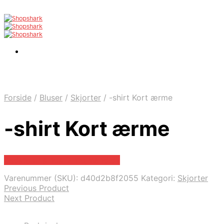
Forside
/
Bluser
/
Skjorter
/
-shirt Kort ærme
-shirt Kort ærme
Bedste pris hos Dintojmand.dk
Varenummer (SKU):
d40d2b8f2055
Kategori:
Skjorter
Previous Product
Next Product