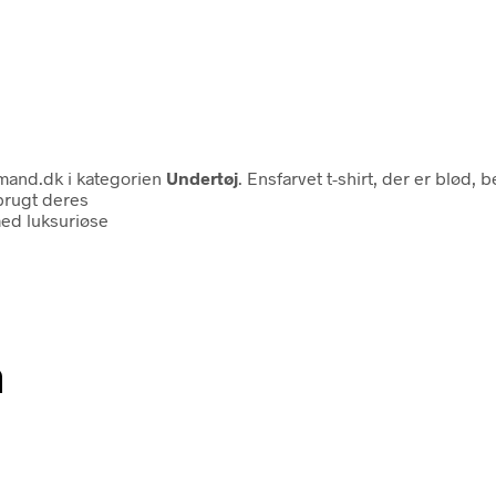
mand.dk i kategorien
Undertøj
. Ensfarvet t-shirt, der er blød
 brugt deres
med luksuriøse
n