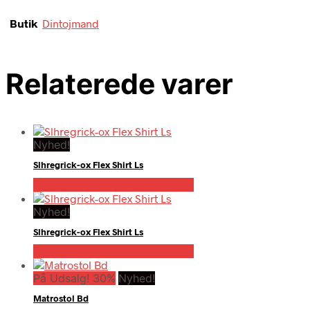
Butik
Dintojmand
Relaterede varer
Nyhed!
Slhregrick-ox Flex Shirt Ls
Bedste pris hos Dintojmand.dk
Nyhed!
Slhregrick-ox Flex Shirt Ls
Bedste pris hos Dintojmand.dk
På Udsalg! 30%
Nyhed!
Matrostol Bd