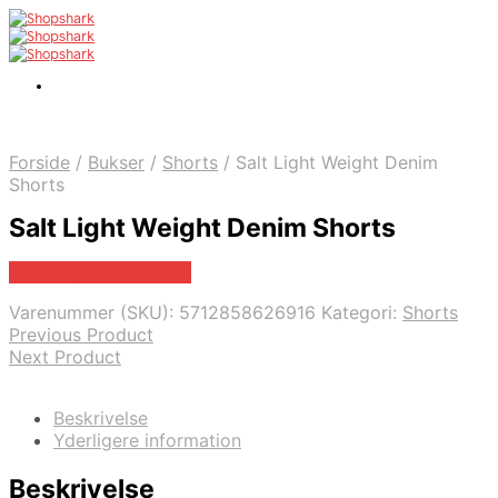
Forside
/
Bukser
/
Shorts
/
Salt Light Weight Denim
Shorts
Salt Light Weight Denim Shorts
Bedste pris hos Mr.dk
Varenummer (SKU):
5712858626916
Kategori:
Shorts
Previous Product
Next Product
Beskrivelse
Yderligere information
Beskrivelse