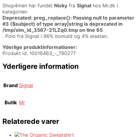
Shop4men har fundet
Nicky
fra
Signal
hos Mr.dk i
kategorien
Deprecated
: preg_replace(): Passing null to parameter
#3 ($subject) of type array|string is deprecated in
/tmp/xim_id_3567-21LZq0.tmp
on line
65
. Polo fra Signal i 96% bomuld og 4% elastan.
Yderlige produktinformationer:
Produkt id: 10016463_-_790277
Yderligere information
Brand
Signal
Butik
Mr
Relaterede varer