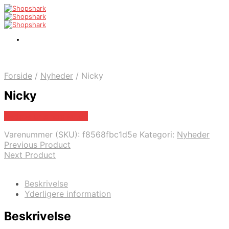
Forside
/
Nyheder
/
Nicky
Nicky
Bedste pris hos Mr.dk
Varenummer (SKU):
f8568fbc1d5e
Kategori:
Nyheder
Previous Product
Next Product
Beskrivelse
Yderligere information
Beskrivelse