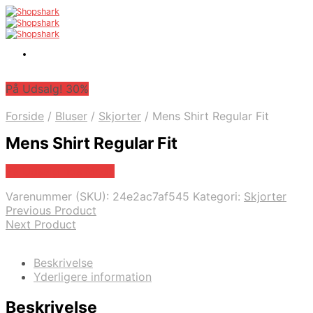
På Udsalg! 30%
Forside
/
Bluser
/
Skjorter
/
Mens Shirt Regular Fit
Mens Shirt Regular Fit
På Udsalg hos Mr.dk
Varenummer (SKU):
24e2ac7af545
Kategori:
Skjorter
Previous Product
Next Product
Beskrivelse
Yderligere information
Beskrivelse