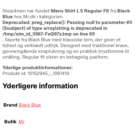
Shop4men har fundet
Mens Shirt L S Regular Fit
fra
Black
Blue
hos Mr.dk i kategorien
Deprecated
: preg_replace(): Passing null to parameter #3
($subject) of type array|string is deprecated in
/tmp/xim_id_3567-FxQ97z.tmp
on line
65
. Skjorte fra Black Blue med klassiske tern, der giver et
tidløst og velklædt udtryk. Designet med traditionel krave,
gennemgående knaplukning og en praktisk brystlomme til
småting. Regular fit sikrer en behagelig pasform.
Yderlige produktinformationer:
Produkt id: 10152945_-_1061419
Yderligere information
Brand
Black Blue
Butik
Mr