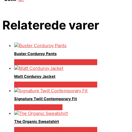
Relaterede varer
Buster Corduroy Pants
Bedste pris hos Bygarmentmakers.dk
Matt Corduroy Jacket
Bedste pris hos Bygarmentmakers.dk
Signature Twill Contemporary Fit
Bedste pris hos Mr.dk
The Organic Sweatshirt
Bedste pris hos Bygarmentmakers.dk