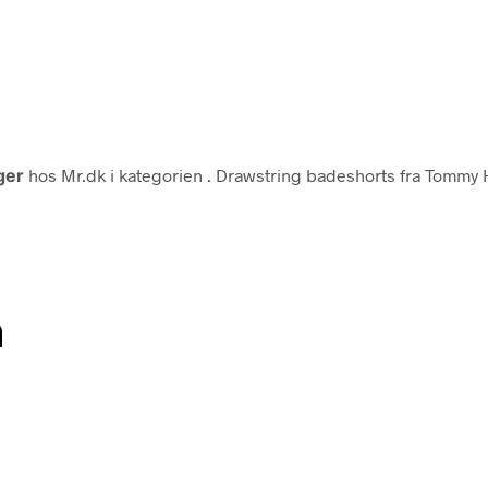
ger
hos Mr.dk i kategorien
. Drawstring badeshorts fra Tommy H
n