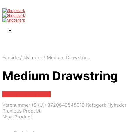
Forside
/
Nyheder
/
Medium Drawstring
Medium Drawstring
Bedste pris hos Mr.dk
Varenummer (SKU):
8720643545318
Kategori:
Nyheder
Previous Product
Next Product