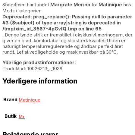
Shop4men har fundet
Margrate Merino
fra
Matinique
hos
Mr.dk i kategorien
Deprecated
: preg_replace(): Passing null to parameter
#3 ($subject) of type array|string is deprecated in
/tmp/xim_id_3567-4pGvfQ.tmp
on line
65
. Denne tynde strik er fremstillet i eksklusivt merinogarn, der
giver en blød, komfortabel og slidstærk kvalitet. Ulden er
naturligt temperaturregulerende og åndbar perfekt året
rundt. Let at vedligeholde og maskinvaskbar på 30°C.
Yderlige produktinformationer:
Produkt id: 10026213_-_1028
Yderligere information
Brand
Matinique
Butik
Mr
Relaterede varer