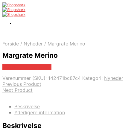
Forside
/
Nyheder
/
Margrate Merino
Margrate Merino
Bedste pris hos Mr.dk
Varenummer (SKU):
142471bc87c4
Kategori:
Nyheder
Previous Product
Next Product
Beskrivelse
Yderligere information
Beskrivelse