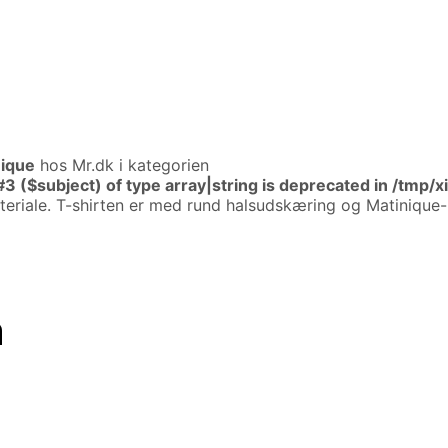
nique
hos Mr.dk i kategorien
#3 ($subject) of type array|string is deprecated in
/tmp/x
materiale. T-shirten er med rund halsudskæring og Matinique
n