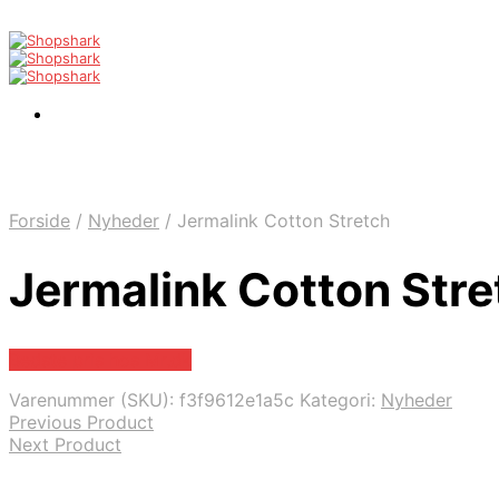
Forside
/
Nyheder
/
Jermalink Cotton Stretch
Jermalink Cotton Stre
Bedste pris hos Mr.dk
Varenummer (SKU):
f3f9612e1a5c
Kategori:
Nyheder
Previous Product
Next Product