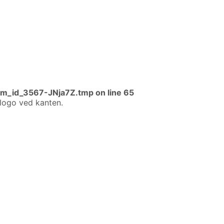
im_id_3567-JNja7Z.tmp
on line
65
-logo ved kanten.