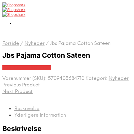
Forside
/
Nyheder
/
Jbs Pajama Cotton Sateen
Jbs Pajama Cotton Sateen
Bedste pris hos Mr.dk
Varenummer (SKU):
5709405684710
Kategori:
Nyheder
Previous Product
Next Product
Beskrivelse
Yderligere information
Beskrivelse