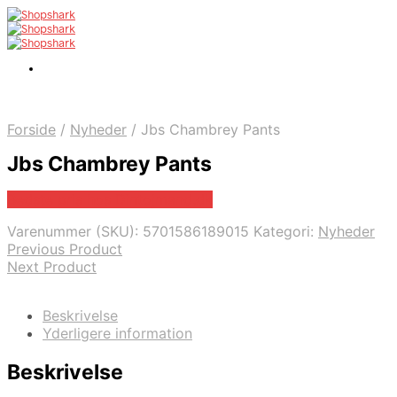
Forside
/
Nyheder
/
Jbs Chambrey Pants
Jbs Chambrey Pants
Bedste pris hos Dintojmand.dk
Varenummer (SKU):
5701586189015
Kategori:
Nyheder
Previous Product
Next Product
Beskrivelse
Yderligere information
Beskrivelse