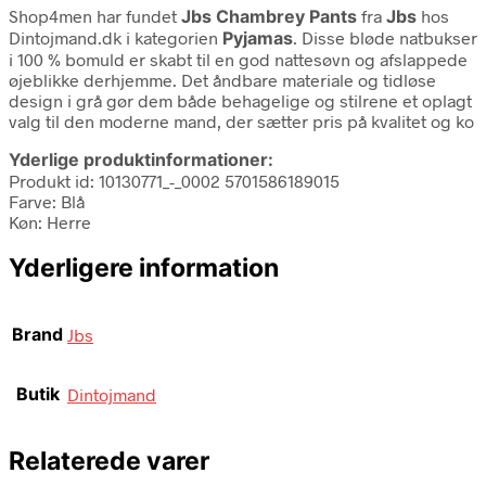
Shop4men har fundet
Jbs Chambrey Pants
fra
Jbs
hos
Dintojmand.dk i kategorien
Pyjamas
. Disse bløde natbukser
i 100 % bomuld er skabt til en god nattesøvn og afslappede
øjeblikke derhjemme. Det åndbare materiale og tidløse
design i grå gør dem både behagelige og stilrene et oplagt
valg til den moderne mand, der sætter pris på kvalitet og ko
Yderlige produktinformationer:
Produkt id: 10130771_-_0002 5701586189015
Farve: Blå
Køn: Herre
Yderligere information
Brand
Jbs
Butik
Dintojmand
Relaterede varer