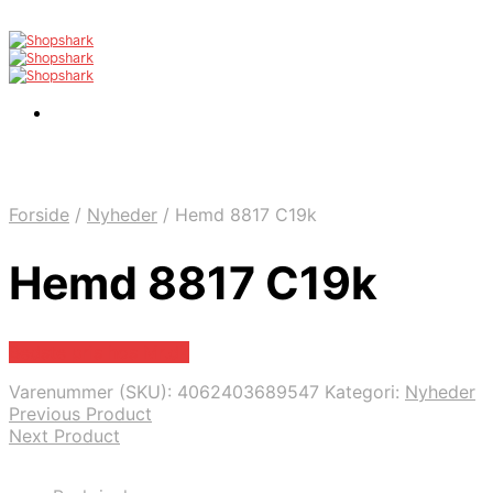
Forside
/
Nyheder
/
Hemd 8817 C19k
Hemd 8817 C19k
Bedste pris hos Mr.dk
Varenummer (SKU):
4062403689547
Kategori:
Nyheder
Previous Product
Next Product