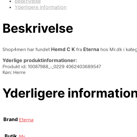
Beskrivelse
Yderligere information
Beskrivelse
Shop4men har fundet
Hemd C K
fra
Eterna
hos Mr.dk i kate
Yderlige produktinformationer:
Produkt id: 10087988_-_0229 4062403689547
Køn: Herre
Yderligere informatio
Brand
Eterna
Butik
Mr