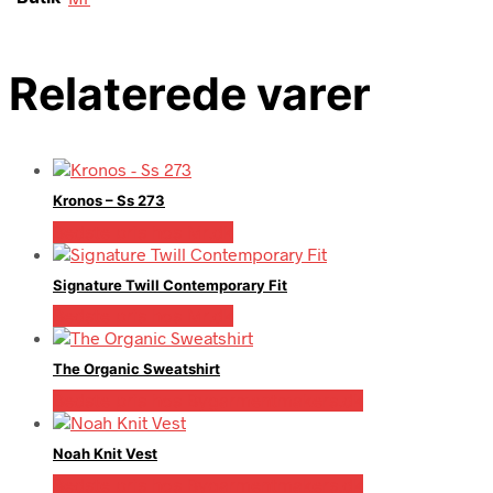
Relaterede varer
Kronos – Ss 273
Bedste pris hos Mr.dk
Signature Twill Contemporary Fit
Bedste pris hos Mr.dk
The Organic Sweatshirt
Bedste pris hos Bygarmentmakers.dk
Noah Knit Vest
Bedste pris hos Bygarmentmakers.dk