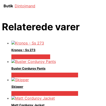
Butik
Dintojmand
Relaterede varer
Kronos – Ss 273
Bedste pris hos Mr.dk
Buster Corduroy Pants
Bedste pris hos Bygarmentmakers.dk
Skipper
Bedste pris hos Bygarmentmakers.dk
Matt Corduroy Jacket