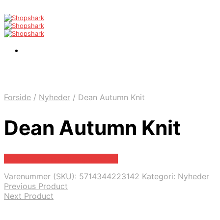
Forside
/
Nyheder
/
Dean Autumn Knit
Dean Autumn Knit
Bedste pris hos Dintojmand.dk
Varenummer (SKU):
5714344223142
Kategori:
Nyheder
Previous Product
Next Product