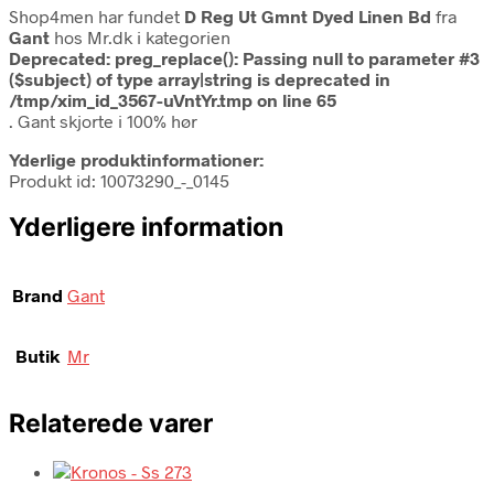
Shop4men har fundet
D Reg Ut Gmnt Dyed Linen Bd
fra
Gant
hos Mr.dk i kategorien
Deprecated
: preg_replace(): Passing null to parameter #3
($subject) of type array|string is deprecated in
/tmp/xim_id_3567-uVntYr.tmp
on line
65
. Gant skjorte i 100% hør
Yderlige produktinformationer:
Produkt id: 10073290_-_0145
Yderligere information
Brand
Gant
Butik
Mr
Relaterede varer