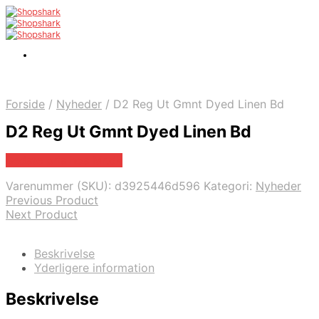
Forside
/
Nyheder
/
D2 Reg Ut Gmnt Dyed Linen Bd
D2 Reg Ut Gmnt Dyed Linen Bd
Bedste pris hos Mr.dk
Varenummer (SKU):
d3925446d596
Kategori:
Nyheder
Previous Product
Next Product
Beskrivelse
Yderligere information
Beskrivelse