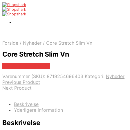
Forside
/
Nyheder
/
Core Stretch Slim Vn
Core Stretch Slim Vn
Bedste pris hos Mr.dk
Varenummer (SKU):
8719254696403
Kategori:
Nyheder
Previous Product
Next Product
Beskrivelse
Yderligere information
Beskrivelse