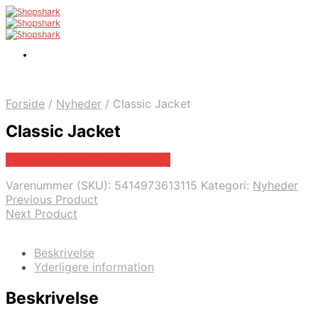
Forside
/
Nyheder
/
Classic Jacket
Classic Jacket
Bedste pris hos Dintojmand.dk
Varenummer (SKU):
5414973613115
Kategori:
Nyheder
Previous Product
Next Product
Beskrivelse
Yderligere information
Beskrivelse