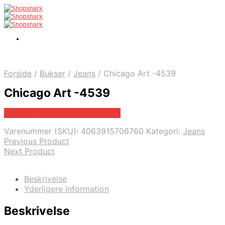
Forside
/
Bukser
/
Jeans
/
Chicago Art -4539
Chicago Art -4539
Bedste pris hos Dintojmand.dk
Varenummer (SKU):
4063915706760
Kategori:
Jeans
Previous Product
Next Product
Beskrivelse
Yderligere information
Beskrivelse