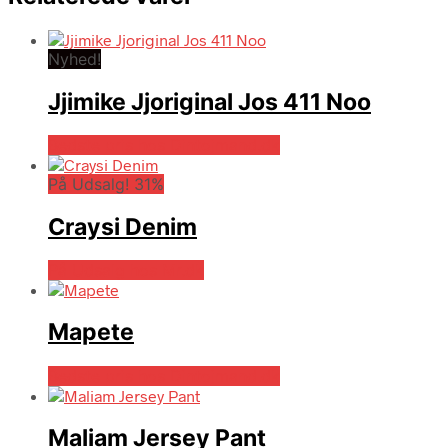
Nyhed!
Jjimike Jjoriginal Jos 411 Noo
Bedste pris hos Dintojmand.dk
På Udsalg! 31%
Craysi Denim
På Udsalg hos Mr.dk
Mapete
Bedste pris hos Dintojmand.dk
Maliam Jersey Pant