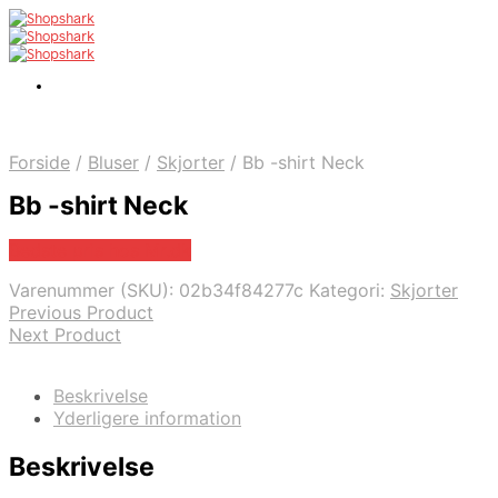
Forside
/
Bluser
/
Skjorter
/
Bb -shirt Neck
Bb -shirt Neck
Bedste pris hos Mr.dk
Varenummer (SKU):
02b34f84277c
Kategori:
Skjorter
Previous Product
Next Product
Beskrivelse
Yderligere information
Beskrivelse