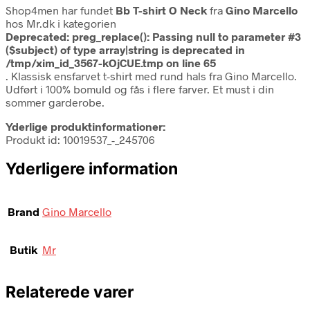
Shop4men har fundet
Bb T-shirt O Neck
fra
Gino Marcello
hos Mr.dk i kategorien
Deprecated
: preg_replace(): Passing null to parameter #3
($subject) of type array|string is deprecated in
/tmp/xim_id_3567-kOjCUE.tmp
on line
65
. Klassisk ensfarvet t-shirt med rund hals fra Gino Marcello.
Udført i 100% bomuld og fås i flere farver. Et must i din
sommer garderobe.
Yderlige produktinformationer:
Produkt id: 10019537_-_245706
Yderligere information
Brand
Gino Marcello
Butik
Mr
Relaterede varer