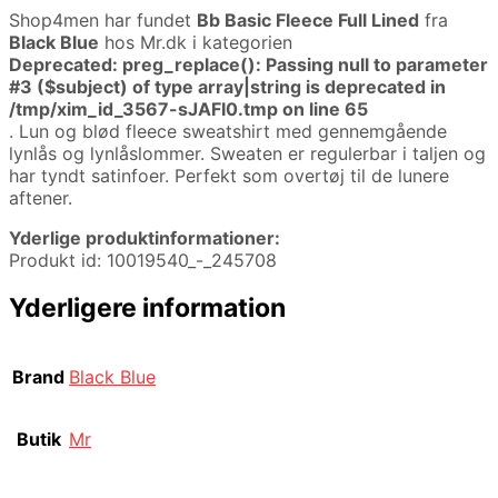
Shop4men har fundet
Bb Basic Fleece Full Lined
fra
Black Blue
hos Mr.dk i kategorien
Deprecated
: preg_replace(): Passing null to parameter
#3 ($subject) of type array|string is deprecated in
/tmp/xim_id_3567-sJAFI0.tmp
on line
65
. Lun og blød fleece sweatshirt med gennemgående
lynlås og lynlåslommer. Sweaten er regulerbar i taljen og
har tyndt satinfoer. Perfekt som overtøj til de lunere
aftener.
Yderlige produktinformationer:
Produkt id: 10019540_-_245708
Yderligere information
Brand
Black Blue
Butik
Mr