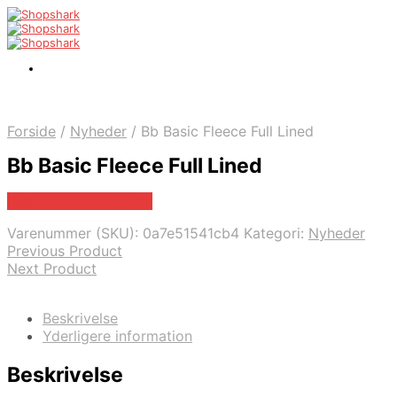
Forside
/
Nyheder
/
Bb Basic Fleece Full Lined
Bb Basic Fleece Full Lined
Bedste pris hos Mr.dk
Varenummer (SKU):
0a7e51541cb4
Kategori:
Nyheder
Previous Product
Next Product
Beskrivelse
Yderligere information
Beskrivelse