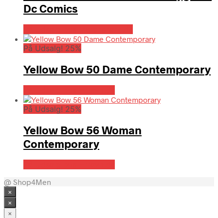
Dc Comics
På Udsalg hos Merchshark.dk
På Udsalg! 25%
Yellow Bow 50 Dame Contemporary
På Udsalg hos Hrravn.dk
På Udsalg! 25%
Yellow Bow 56 Woman
Contemporary
På Udsalg hos Hrravn.dk
@ Shop4Men
×
×
×