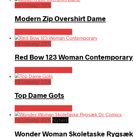
På Udsalg! 25%
Modern Zip Overshirt Dame
På Udsalg hos Hrravn.dk
På Udsalg! 25%
Red Bow 123 Woman Contemporary
På Udsalg hos Hrravn.dk
På Udsalg! 25%
Top Dame Gots
På Udsalg hos Hrravn.dk
På Udsalg! 62%
Nyhed!
Wonder Woman Skoletaske Rygsæk