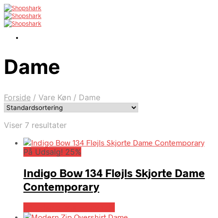
Dame
Forside
/
Vare Køn
/
Dame
Viser 7 resultater
På Udsalg! 25%
Indigo Bow 134 Fløjls Skjorte Dame
Contemporary
På Udsalg hos Hrravn.dk