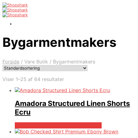
Bygarmentmakers
Forside
/
Vare Butik
/
Bygarmentmakers
Viser 1–25 af 64 resultater
Amadora Structured Linen Shorts
Ecru
Bedste pris hos Bygarmentmakers.dk