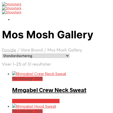
Mos Mosh Gallery
Forside
/
Vare Brand
/
Mos Mosh Gallery
Viser 1–25 af 31 resultater
På Udsalg! 25%
Mmgabel Crew Neck Sweat
På Udsalg hos Hrravn.dk
På Udsalg! 25%