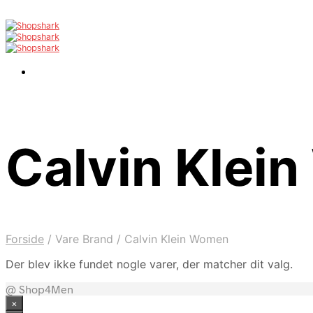
Calvin Klei
Forside
/
Vare Brand
/
Calvin Klein Women
Der blev ikke fundet nogle varer, der matcher dit valg.
@ Shop4Men
×