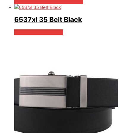
Bedste pris hos Dintojmand.dk
6537xl 35 Belt Black
Bedste pris hos Mr.dk