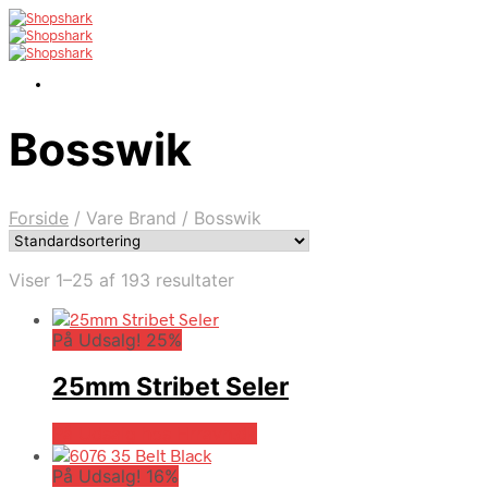
Bosswik
Forside
/
Vare Brand
/
Bosswik
Viser 1–25 af 193 resultater
På Udsalg! 25%
25mm Stribet Seler
På Udsalg hos Hrravn.dk
På Udsalg! 16%